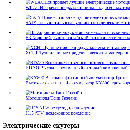
WLAOHгорячая продажа стабильных дисковых тормо
SAIY, новый стильный лучший электрический мот
B3 Хороший рынок, китайский экологически чистый 
XCHI Лучшие новые продукты легких и маневренных
BDAO Высококачественный оптовый компактный 7
Высокоэффективный аккумулятор KY800, трехскоро
Мотоциклы Танк Газлайн
H15 ATV: вездеходное вождение
Электрические скутеры