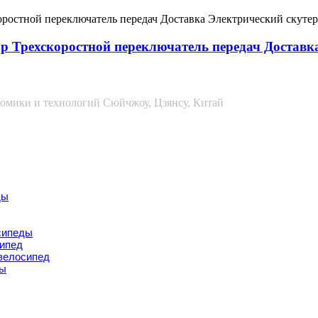
рехскоростной переключатель передач Доставка Эл
омики и технологий Сюйчжоу, Цзянсу, Китай
ды
сипеды
сипед
велосипед
ры