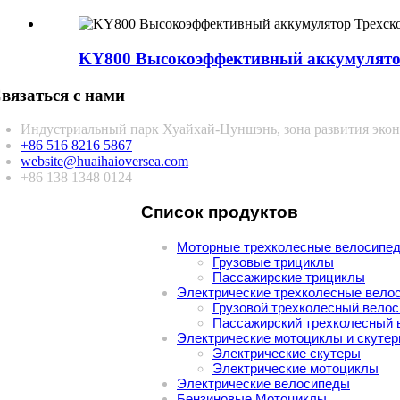
KY800 Высокоэффективный аккумулятор Т
вязаться с нами
Индустриальный парк Хуайхай-Цуншэнь, зона развития экон
+86 516 8216 5867
website@huaihaioversea.com
+86 138 1348 0124
Список продуктов
Моторные трехколесные велосипе
Грузовые трициклы
Пассажирские трициклы
Электрические трехколесные вело
Грузовой трехколесный вело
Пассажирский трехколесный 
Электрические мотоциклы и скуте
Электрические скутеры
Электрические мотоциклы
Электрические велосипеды
Бензиновые Мотоциклы