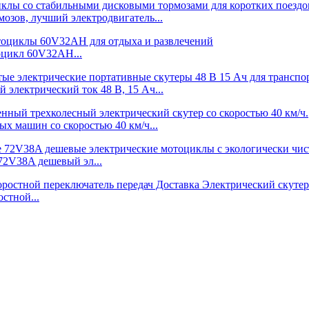
зов, лучший электродвигатель...
оцикл 60V32AH...
электрический ток 48 В, 15 Ач...
 машин со скоростью 40 км/ч...
2V38A дешевый эл...
стной...