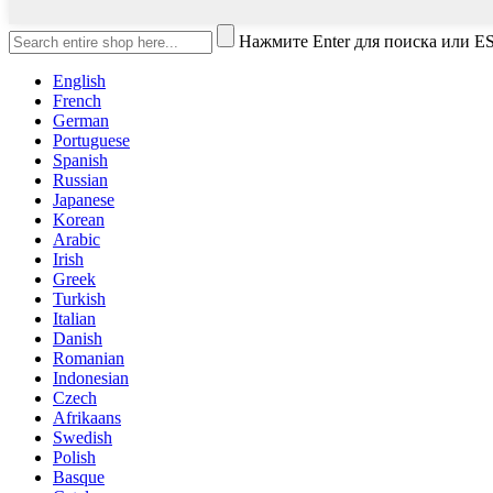
Нажмите Enter для поиска или ES
English
French
German
Portuguese
Spanish
Russian
Japanese
Korean
Arabic
Irish
Greek
Turkish
Italian
Danish
Romanian
Indonesian
Czech
Afrikaans
Swedish
Polish
Basque