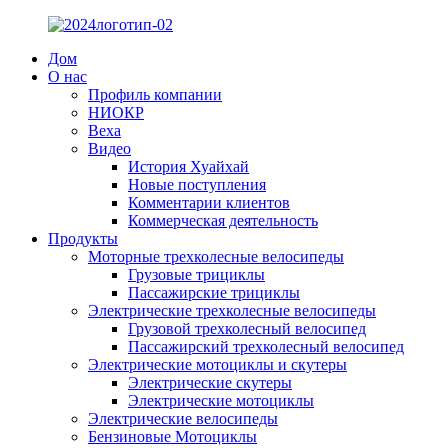
Дом
О нас
Профиль компании
НИОКР
Веха
Видео
История Хуайхай
Новые поступления
Комментарии клиентов
Коммерческая деятельность
Продукты
Моторные трехколесные велосипеды
Грузовые трициклы
Пассажирские трициклы
Электрические трехколесные велосипеды
Грузовой трехколесный велосипед
Пассажирский трехколесный велосипед
Электрические мотоциклы и скутеры
Электрические скутеры
Электрические мотоциклы
Электрические велосипеды
Бензиновые Мотоциклы