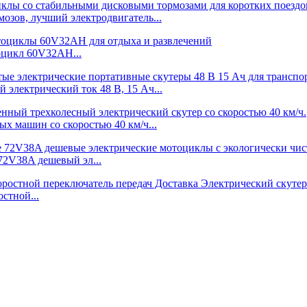
зов, лучший электродвигатель...
оцикл 60V32AH...
электрический ток 48 В, 15 Ач...
 машин со скоростью 40 км/ч...
2V38A дешевый эл...
стной...