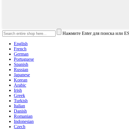
Нажмите Enter для поиска или ES
English
French
German
Portuguese
Spanish
Russian
Japanese
Korean
Arabic
Irish
Greek
Turkish
Italian
Danish
Romanian
Indonesian
Czech