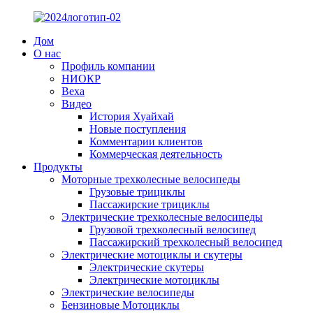
Дом
О нас
Профиль компании
НИОКР
Веха
Видео
История Хуайхай
Новые поступления
Комментарии клиентов
Коммерческая деятельность
Продукты
Моторные трехколесные велосипеды
Грузовые трициклы
Пассажирские трициклы
Электрические трехколесные велосипеды
Грузовой трехколесный велосипед
Пассажирский трехколесный велосипед
Электрические мотоциклы и скутеры
Электрические скутеры
Электрические мотоциклы
Электрические велосипеды
Бензиновые Мотоциклы