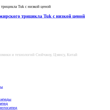
жирского трицикла Tuk с низкой ценой
омики и технологий Сюйчжоу, Цзянсу, Китай
ды
сипеды
сипед
велосипед