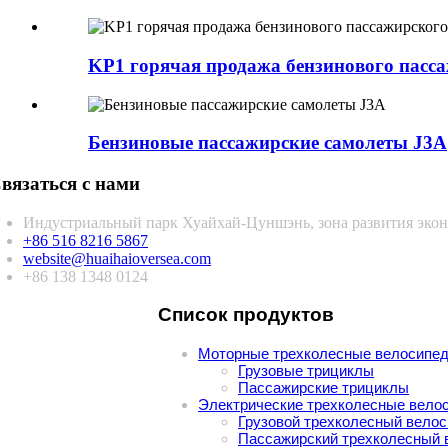
KP1 горячая продажа бензинового пасса
Бензиновые пассажирские самолеты J3A
вязаться с нами
Индустриальный парк Хуайхай-Цуншэнь, зона развития экон
+86 516 8216 5867
website@huaihaioversea.com
+86 138 1348 0124
Список продуктов
Моторные трехколесные велосипе
Грузовые трициклы
Пассажирские трициклы
Электрические трехколесные вело
Грузовой трехколесный вело
Пассажирский трехколесный 