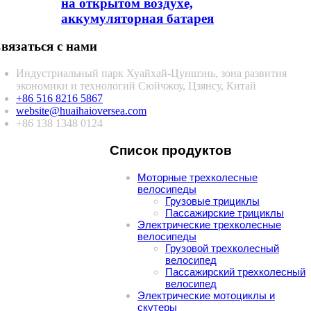
на открытом воздухе,
аккумуляторная батарея
вязаться с нами
Индустриальный парк Хуайхай-Цуншэнь, зона развития
экономики и технологий Сюйчжоу, Цзянсу, Китай
+86 516 8216 5867
website@huaihaioversea.com
+86 138 1348 0124
Список продуктов
Моторные трехколесные
велосипеды
Грузовые трициклы
Пассажирские трициклы
Электрические трехколесные
велосипеды
Грузовой трехколесный
велосипед
Пассажирский трехколесный
велосипед
Электрические мотоциклы и
скутеры