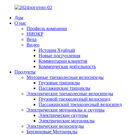
Дом
О нас
Профиль компании
НИОКР
Веха
Видео
История Хуайхай
Новые поступления
Комментарии клиентов
Коммерческая деятельность
Продукты
Моторные трехколесные велосипеды
Грузовые трициклы
Пассажирские трициклы
Электрические трехколесные велосипеды
Грузовой трехколесный велосипед
Пассажирский трехколесный велосипед
Электрические мотоциклы и скутеры
Электрические скутеры
Электрические мотоциклы
Электрические велосипеды
Бензиновые Мотоциклы