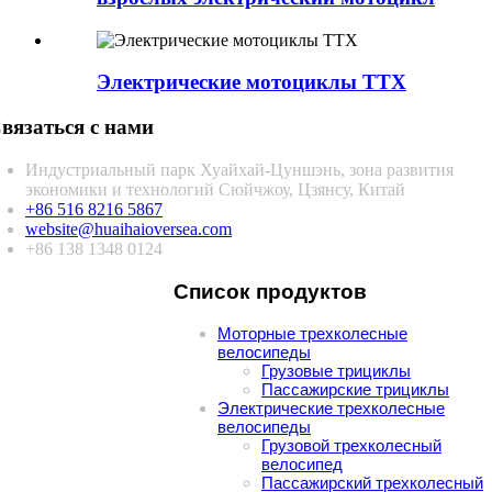
Электрические мотоциклы ТТХ
вязаться с нами
Индустриальный парк Хуайхай-Цуншэнь, зона развития
экономики и технологий Сюйчжоу, Цзянсу, Китай
+86 516 8216 5867
website@huaihaioversea.com
+86 138 1348 0124
Список продуктов
Моторные трехколесные
велосипеды
Грузовые трициклы
Пассажирские трициклы
Электрические трехколесные
велосипеды
Грузовой трехколесный
велосипед
Пассажирский трехколесный