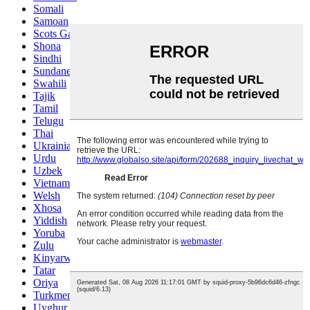
Somali
Samoan
Scots Gaelic
Shona
Sindhi
Sundanese
Swahili
Tajik
Tamil
Telugu
Thai
Ukrainian
Urdu
Uzbek
Vietnamese
Welsh
Xhosa
Yiddish
Yoruba
Zulu
Kinyarwanda
Tatar
Oriya
Turkmen
Uyghur