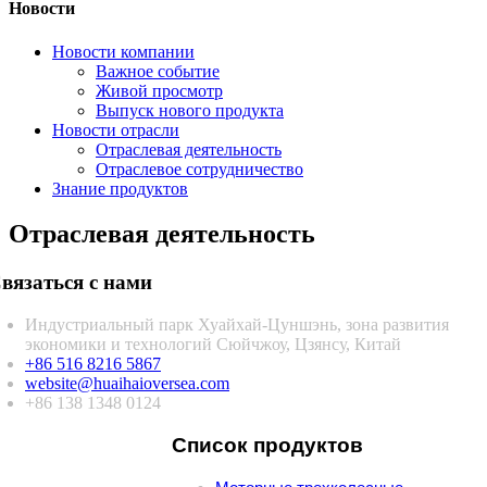
Новости
Новости компании
Важное событие
Живой просмотр
Выпуск нового продукта
Новости отрасли
Отраслевая деятельность
Отраслевое сотрудничество
Знание продуктов
Отраслевая деятельность
вязаться с нами
Индустриальный парк Хуайхай-Цуншэнь, зона развития
экономики и технологий Сюйчжоу, Цзянсу, Китай
+86 516 8216 5867
website@huaihaioversea.com
+86 138 1348 0124
Список продуктов