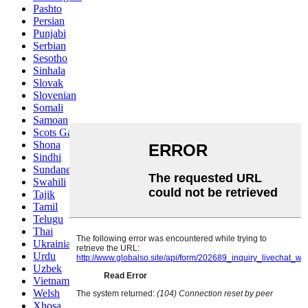
Pashto
Persian
Punjabi
Serbian
Sesotho
Sinhala
Slovak
Slovenian
Somali
Samoan
Scots Gaelic
Shona
Sindhi
Sundanese
Swahili
Tajik
Tamil
Telugu
Thai
Ukrainian
Urdu
Uzbek
Vietnamese
Welsh
Xhosa